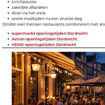
lunchpauzes
zakelijke afspraken
diner na het werk
snelle maaltijden na een drukke dag
Omdat veel mensen restaurants combineren met andere
supermarkt openingstijden Dordrecht
Action openingstijden Dordrecht
HEMA openingstijden Dordrecht