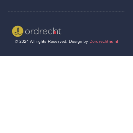
Wij worden ook vermeld op
© 2024 All rights Reserved. Design by
Dordrechtnu.nl