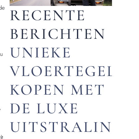
de
RECENTE
BERICHTEN
UNIEKE
 u
VLOERTEGELS
KOPEN MET
DE LUXE
,
UITSTRALING
dt