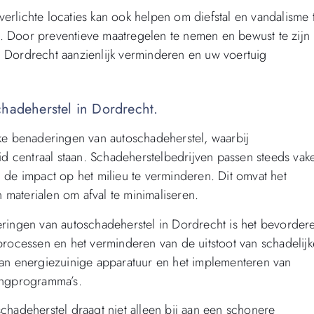
erlichte locaties kan ook helpen om diefstal en vandalisme 
. Door preventieve maatregelen te nemen en bewust te zijn
n Dordrecht aanzienlijk verminderen en uw voertuig
chadeherstel in Dordrecht.
jke benaderingen van autoschadeherstel, waarbij
 centraal staan. Schadeherstelbedrijven passen steeds vak
m de impact op het milieu te verminderen. Dit omvat het
materialen om afval te minimaliseren.
eringen van autoschadeherstel in Dordrecht is het bevorder
 processen en het verminderen van de uitstoot van schadelijk
 van energiezuinige apparatuur en het implementeren van
lingprogramma’s.
schadeherstel draagt niet alleen bij aan een schonere