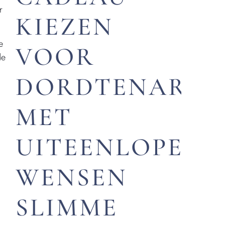
r
KIEZEN
e
VOOR
de
DORDTENAREN
MET
UITEENLOPEND
WENSEN
SLIMME