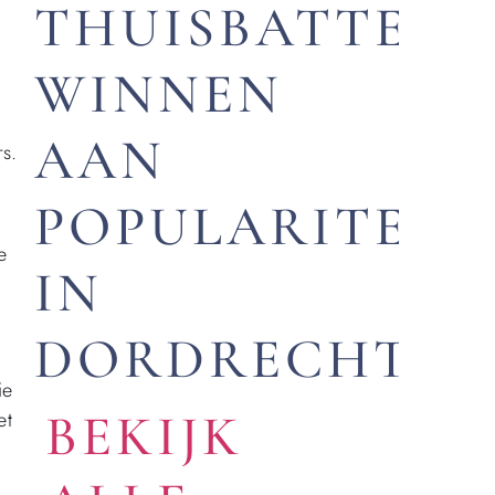
THUISBATTERI
WINNEN
AAN
rs.
POPULARITEIT
e
IN
DORDRECHT
ie
BEKIJK
et