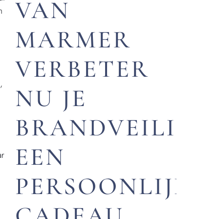
VAN
n
MARMER
VERBETER
,
NU JE
BRANDVEILIGH
EEN
ar
PERSOONLIJK
CADEAU