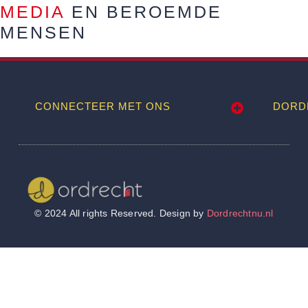
MEDIA
EN BEROEMDE
MENSEN
CONNECTEER MET ONS
DORD
Wij worden ook vermeld op
© 2024 All rights Reserved. Design by
Dordrechtnu.nl