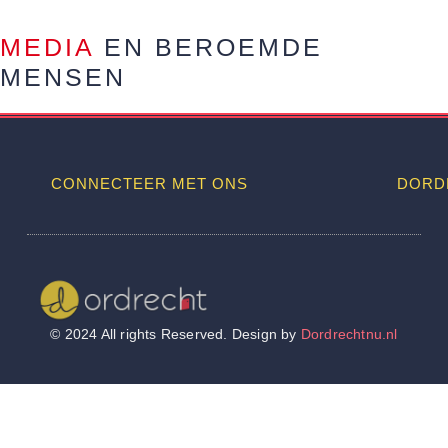
MEDIA
EN BEROEMDE
MENSEN
CONNECTEER MET ONS
DORD
Wij worden ook vermeld op
© 2024 All rights Reserved. Design by
Dordrechtnu.nl