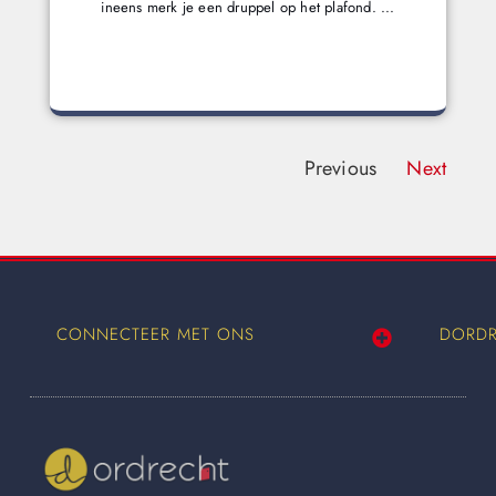
ineens merk je een druppel op het plafond. ...
Previous
Next
CONNECTEER MET ONS
DORDR
Wij worden ook vermeld op