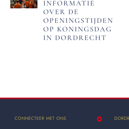
INFORMATIE
OVER DE
OPENINGSTIJDEN
OP KONINGSDAG
IN DORDRECHT
CONNECTEER MET ONS
DORDR
Wij worden ook vermeld op