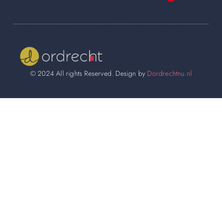
Wij worden ook vermeld op
© 2024 All rights Reserved. Design by
Dordrechtnu.nl