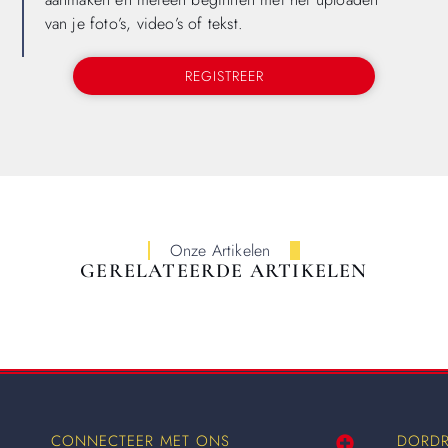
van je foto’s, video’s of tekst.
REGISTREER
Onze Artikelen
GERELATEERDE ARTIKELEN
CONNECTEER MET ONS
DORDR