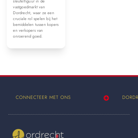
sleutelfiguur in de
vastgoedmarkt van
Dordrecht, waar ze een
cruciale rol spelen bij het
bemiddelen tussen kopers
en verkopers van
onroerend goed.
CONNECTEER MET ONS
DORDR
Wij worden ook vermeld op