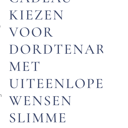
KIEZEN
n
n
VOOR
DORDTENAREN
n
MET
UITEENLOPEND
n
WENSEN
SLIMME