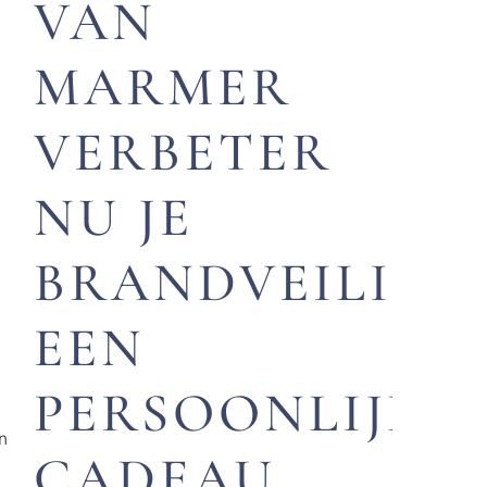
VAN
MARMER
VERBETER
NU JE
BRANDVEILIGH
EEN
PERSOONLIJK
e
n
CADEAU