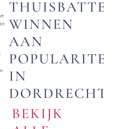
THUISBATTERI
rt
WINNEN
een
p
AAN
POPULARITEIT
l
an
IN
DORDRECHT
BEKIJK