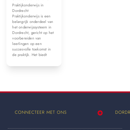
Praktijkonderwijs in
Dordrecht
Praktijkonderwijs is een
belangrijk onderdeel van
het onderwijssysteem in
Dordrecht, gericht op het
voorbereiden van
leerlingen op een
succesvolle toekomst in
de praktijk. Het biedt
CONNECTEER MET ONS
DORDR
Wij worden ook vermeld op