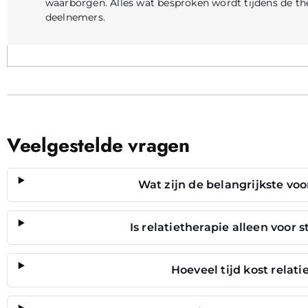
IJDEN
waarborgen. Alles wat besproken wordt tijdens de ther
deelnemers.
IN
T:
Veelgestelde vragen
GE
Wat zijn de belangrijkste voo
T
Is relatietherapie alleen voor
N
Hoeveel tijd kost relat
IJDEN