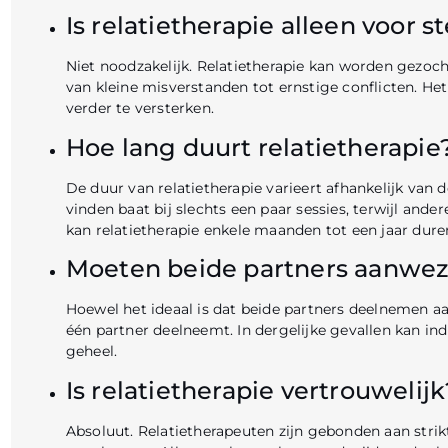
Is relatietherapie alleen voor 
Niet noodzakelijk. Relatietherapie kan worden gezoch
EK
van kleine misverstanden tot ernstige conflicten. He
verder te versterken.
Hoe lang duurt relatietherapie
IJDEN
De duur van relatietherapie varieert afhankelijk van 
CHT:
vinden baat bij slechts een paar sessies, terwijl an
kan relatietherapie enkele maanden tot een jaar dure
Moeten beide partners aanwezig
ZOEK
Hoewel het ideaal is dat beide partners deelnemen a
één partner deelneemt. In dergelijke gevallen kan ind
geheel.
R DE
Is relatietherapie vertrouwelijk
Absoluut. Relatietherapeuten zijn gebonden aan strik