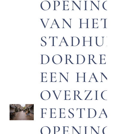
OPENINGST
VAN HET
STADHUIS 
DORDRECH
EEN HANDI
OVERZICH
FEESTDAGE
OPENINGST