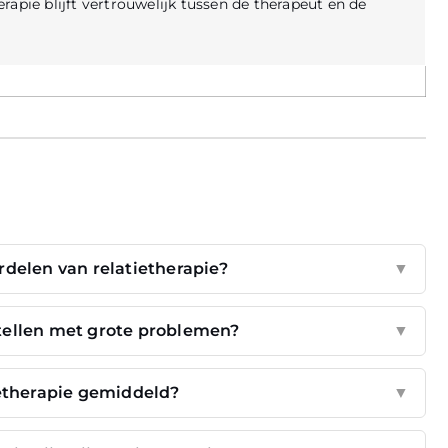
apie blijft vertrouwelijk tussen de therapeut en de
rdelen van relatietherapie?
▼
 stellen met grote problemen?
▼
ietherapie gemiddeld?
▼