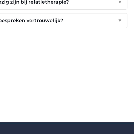
g zijn bij relatietherapie?
▼
e bespreken vertrouwelijk?
▼