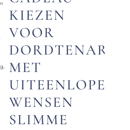
en
KIEZEN
VOOR
e
DORDTENAREN
MET
ng,
UITEENLOPEND
WENSEN
s
SLIMME
j