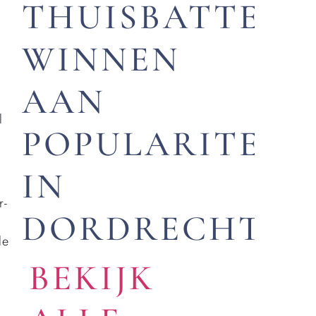
THUISBATTERI
WINNEN
AAN
l
POPULARITEIT
IN
r-
DORDRECHT
le
BEKIJK