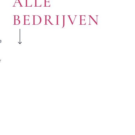
ALLE
BEDRIJVEN
e
r
n