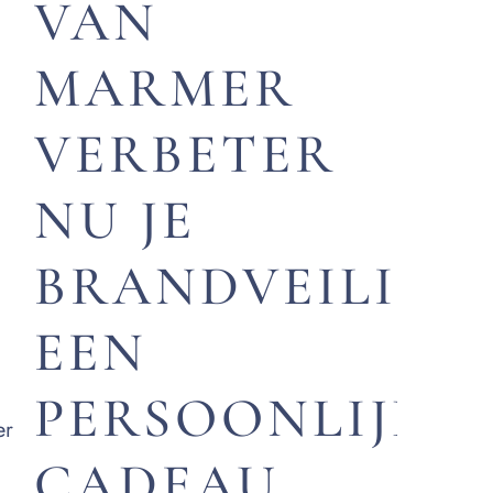
VAN
MARMER
VERBETER
e
NU JE
BRANDVEILIGH
EEN
PERSOONLIJK
er
CADEAU