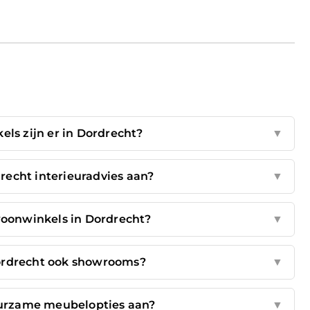
ls zijn er in Dordrecht?
▼
echt interieuradvies aan?
▼
 woonwinkels in Dordrecht?
▼
rdrecht ook showrooms?
▼
urzame meubelopties aan?
▼