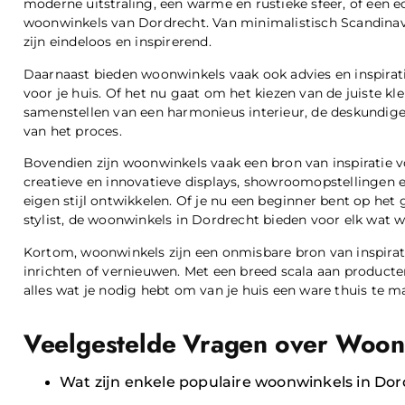
moderne uitstraling, een warme en rustieke sfeer, of een ecl
woonwinkels van Dordrecht. Van minimalistisch Scandinavis
zijn eindeloos en inspirerend.
Daarnaast bieden woonwinkels vaak ook advies en inspiratie
voor je huis. Of het nu gaat om het kiezen van de juiste k
samenstellen van een harmonieus interieur, de deskundige 
van het proces.
Bovendien zijn woonwinkels vaak een bron van inspiratie v
creatieve en innovatieve displays, showroomopstellingen e
eigen stijl ontwikkelen. Of je nu een beginner bent op he
stylist, de woonwinkels in Dordrecht bieden voor elk wat wi
Kortom, woonwinkels zijn een onmisbare bron van inspirati
inrichten of vernieuwen. Met een breed scala aan producte
alles wat je nodig hebt om van je huis een ware thuis te m
Veelgestelde Vragen over Woon
Wat zijn enkele populaire woonwinkels in Do