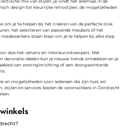
ectische mix van stijlen, je vindt het allemaal in de
ch design tot kleurrijke retrostijlen, de mogelijkheden
 om je te helpen bij het creëren van de perfecte look
leuren, het selecteren van passende meubels of het
medewerkers staan klaar om je te helpen bij elke stap
oor doe-het-zelvers en interieurontwerpers. Met
n decoratie-ideeën kun je nieuwe trends ontdekken en je
t gebied van woninginrichting of een doorgewinterde
ls.
e en mogelijkheden voor iedereen die zijn huis wil
n, stijlen en services bieden de woonwinkels in Dordrecht
aken.
winkels
rdrecht?