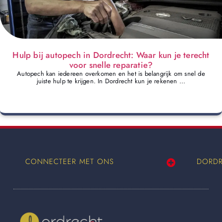
Hulp bij autopech in Dordrecht: Waar kun je terecht
voor snelle reparatie?
Autopech kan iedereen overkomen en het is belangrijk om snel de
juiste hulp te krijgen. In Dordrecht kun je rekenen ...
CONNECTEER MET ONS
DORDR
Wij worden ook vermeld op