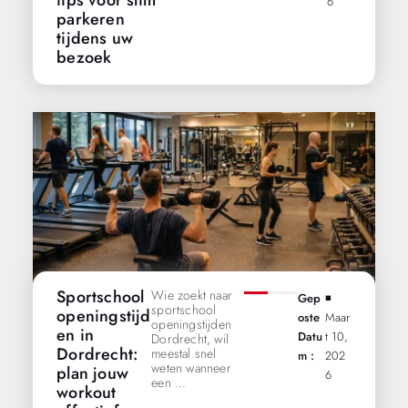
6
parkeren
tijdens uw
bezoek
Sportschool
Wie zoekt naar
Gep
◾️
sportschool
openingstijd
Oste
Maar
openingstijden
en in
Datu
T 10,
Dordrecht, wil
Dordrecht:
meestal snel
M :
202
weten wanneer
plan jouw
6
een ...
workout