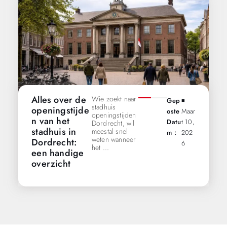
Alles over de
Wie zoekt naar
Gep
◾️
stadhuis
openingstijde
Oste
Maar
openingstijden
n van het
Datu
T 10,
Dordrecht, wil
stadhuis in
meestal snel
M :
202
weten wanneer
Dordrecht:
6
het ...
een handige
overzicht