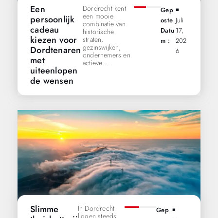
Een
Dordrecht kent
Gep
◾️
een mooie
persoonlijk
Oste
Juli
combinatie van
cadeau
Datu
17,
historische
kiezen voor
straten,
M :
202
gezinswijken,
Dordtenaren
6
ondernemers en
met
actieve ...
uiteenlopen
de wensen
Slimme
In Dordrecht
Gep
◾️
liggen steeds