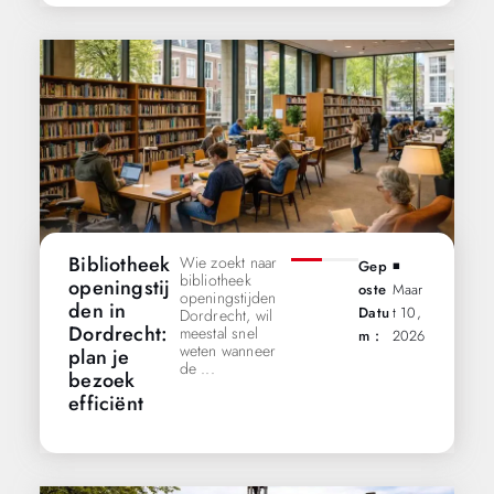
Bibliotheek
Wie zoekt naar
Gep
◾️
bibliotheek
openingstij
Oste
Maar
openingstijden
den in
Datu
T 10,
Dordrecht, wil
Dordrecht:
meestal snel
M :
2026
weten wanneer
plan je
de ...
bezoek
efficiënt