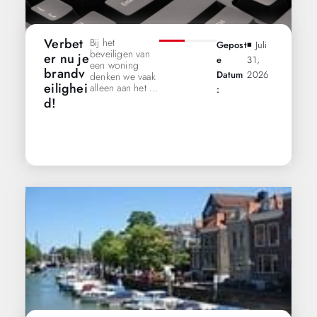
Verbet
Bij het
Gepost
◾️ Juli
beveiligen van
er nu je
E
31,
een woning
brandv
Datum
2026
denken we vaak
eilighei
alleen aan het ...
:
d!