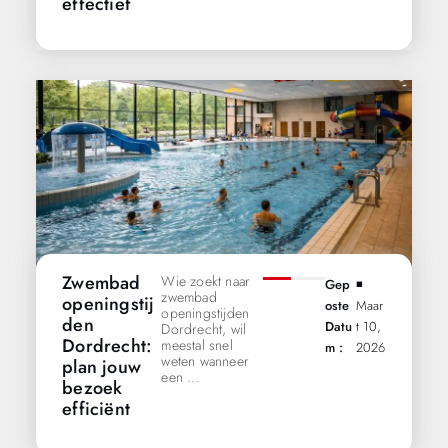
effectief
Zwembad
Wie zoekt naar
Gep
◾️
zwembad
openingstij
Oste
Maar
openingstijden
den
Datu
T 10,
Dordrecht, wil
Dordrecht:
meestal snel
M :
2026
weten wanneer
plan jouw
een ...
bezoek
efficiënt