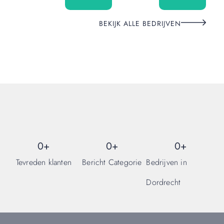
en
hulp
creëer
van
BEKIJK ALLE BEDRIJVEN
een
ons
nieuwe
professionel
sfeer
verhuisbedrij
die
bij
jou
past.
0
+
0
+
0
+
Tevreden klanten
Bericht Categorie
Bedrijven in
Dordrecht