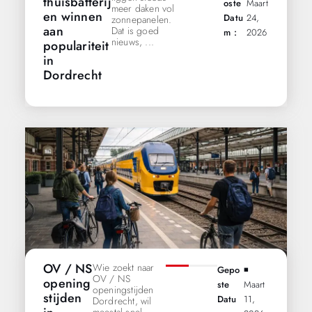
thuisbatterij
Oste
Maart
meer daken vol
en winnen
Datu
24,
zonnepanelen.
aan
Dat is goed
M :
2026
nieuws, ...
populariteit
in
Dordrecht
OV / NS
Wie zoekt naar
Gepo
◾️
OV / NS
opening
Ste
Maart
openingstijden
stijden
Datu
11,
Dordrecht, wil